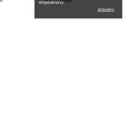
en
1 Renk 4 Beden
erişebilirsiniz.
Anladım
ç
Tülü Akkoç
staljik Şort Gömlek
2'li Takım Beyaz Gömlek-
Lacivert Askılı Şort
₺ 899.60
en
1 Renk 4 Beden