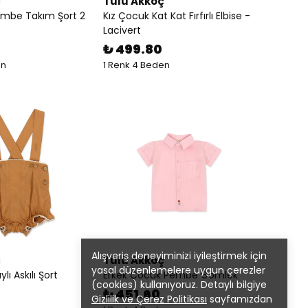
ç
Tülü Akkoç
embe Takım Şort 2
Kız Çocuk Kat Kat Fırfırlı Elbise -
Lacivert
₺ 499.80
en
1 Renk 4 Beden
Alışveriş deneyiminizi iyileştirmek için
ç
Tülü Akkoç
yasal düzenlemelere uygun çerezler
ı Askılı Şort
Erkek Çocuk Pembe Gömlek
(cookies) kullanıyoruz. Detaylı bilgiye
₺ 451.60
Gizlilik ve Çerez Politikası
sayfamızdan