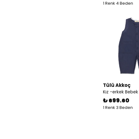
1 Renk 4 Beden
Tülü Akkoç
Kız -erkek Bebe
₺ 699.60
1 Renk 3 Beden