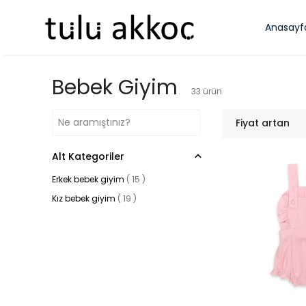
Anasayf
Bebek Giyim
33
ürün
Fiyat artan
Alt Kategoriler
Erkek bebek giyim
(
15
)
Kız bebek giyim
(
19
)