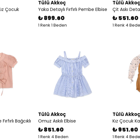
Tülü Akkoç
Tülü Akko
 Kız Çocuk
Yaka Detaylı Fırfırlı Pembe Elbise
Çit Askı Deta
₺ 899.60
₺ 551.60
1 Renk 1 Beden
1 Renk 4 Bed
Tülü Akkoç
Tülü Akko
ırfırlı Bağcıklı
Omuz Askılı Elbise
Kız Çocuk Ka
₺ 851.60
₺ 951.60
1 Renk 4 Beden
1 Renk 4 Bed