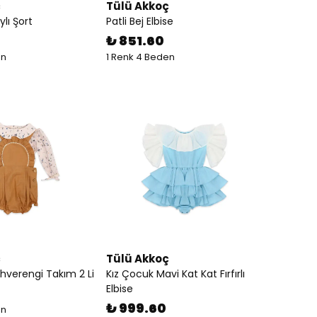
ç
Tülü Akkoç
ylı Şort
Patli Bej Elbise
₺ 851.60
en
1 Renk 4 Beden
ç
Tülü Akkoç
hverengi Takım 2 Li
Kız Çocuk Mavi Kat Kat Fırfırlı
Elbise
₺ 999.60
en