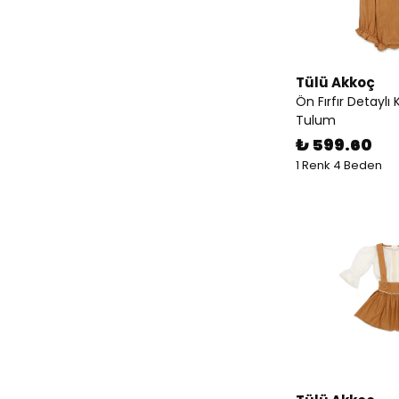
Tülü Akkoç
Ön Fırfır Detaylı
Tulum
₺ 599.60
1 Renk 4 Beden