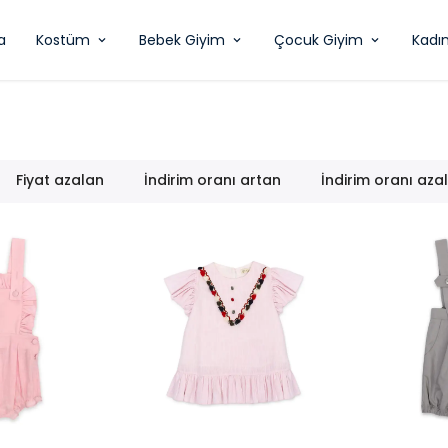
a
Kostüm
Bebek Giyim
Çocuk Giyim
Kadı
Fiyat azalan
İndirim oranı artan
İndirim oranı aza