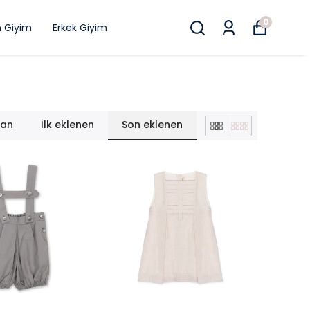
0
n Giyim
Erkek Giyim
lan
İlk eklenen
Son eklenen