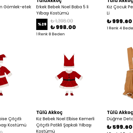
TülüAkkoç
Tülü Akko
akım Gömlek-etek
Erkek Bebek Noel Baba 5 li
Kız Çocuk P
Yılbaşı Kostümü
Li
₺ 1,398.00
₺ 999.60
%
29
₺ 998.00
1 Renk 4 Bed
1 Renk 8 Beden
Tülü Akkoç
Tülü Akko
ise Çıtçıtlı
Kız Bebek Noel Elbise Kemerli
Düğme Detayl
ılbaşı Kostümü
Çıtçıtlı Patikli Şapkalı Yılbaşı
₺ 599.60
Kostümü
00