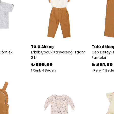
Tülü Akkoç
Tülü Akko
 Gömlek
Erkek Çocuk Kahverengi Takım
Cep Detaylı
2 Li
Pantolon
₺ 899.60
₺ 451.60
1 Renk 4 Beden
1 Renk 4 Bed