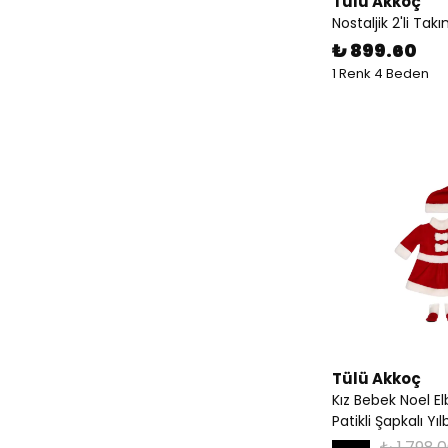
Tülü Akkoç
Nostaljik 2'li T
₺ 899.60
1 Renk 4 Beden
Tülü Akkoç
Kız Bebek Noel Elb
Patikli Şapkalı Y
₺ 1,798.