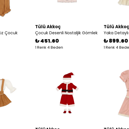
Tülü Akkoç
Tülü Akko
 Kız Çocuk
Çocuk Desenli Nostaljik Gömlek
Yaka Detaylı F
₺ 451.60
₺ 899.60
1 Renk 4 Beden
1 Renk 4 Bed