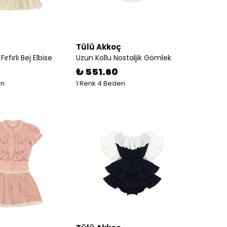
ç
Tülü Akkoç
ırfırlı Bej Elbise
Uzun Kollu Nostaljik Gömlek
₺ 551.60
en
1 Renk 4 Beden