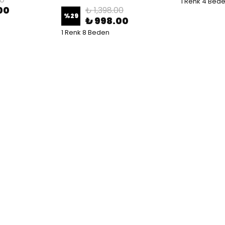
1 Renk 4 Bed
00
₺ 1,398.00
%
29
₺ 998.00
1 Renk 8 Beden
Tülü Akkoç
Tülü Akko
e
2'li Takım Pembe Gömlek-
2'li Takım No
Lacivert Askılı Şort
₺ 951.60
₺ 899.60
1 Renk 4 Bed
1 Renk 4 Beden