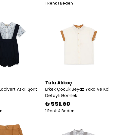
1 Renk 1 Beden
ç
Tülü Akkoç
acivert Askılı Şoırt
Erkek Çocuk Beyaz Yaka Ve Kol
Detaylı Gömlek
₺ 551.60
en
1 Renk 4 Beden