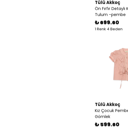
Tülü Akkoç
Ön Fırfır Detaylı
Tulum -pembe
₺ 699.60
1 Renk 4 Beden
Tülü Akkoç
Kız Çocuk Pembe F
Gömlek
₺ 599.60