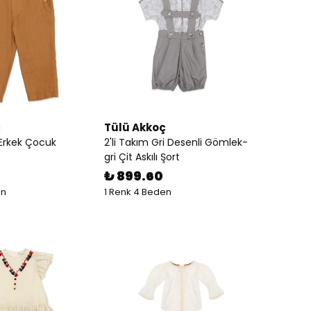
ç
Tülü Akkoç
 Erkek Çocuk
2'li Takım Gri Desenli Gömlek-
gri Çit Askılı Şort
₺ 899.60
en
1 Renk 4 Beden