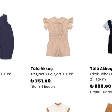
Tülü Akkoç
Tülü Akko
k Tulum
Kız Çocuk Bej Şort Tulum
Erkek Bebek L
2'li Takım
₺ 751.60
₺ 899.60
1 Renk 4 Beden
1 Renk 3 Bed