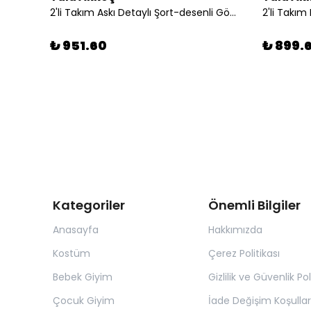
2'li Takım Askı Detaylı Şort-desenli Gömlek
₺ 951.60
₺ 899.
Kategoriler
Önemli Bilgiler
Anasayfa
Hakkımızda
Kostüm
Çerez Politikası
Bebek Giyim
Gizlilik ve Güvenlik Pol
Çocuk Giyim
İade Değişim Koşullar