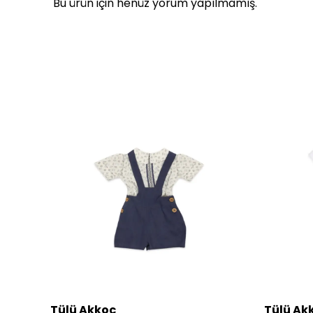
Bu ürün için henüz yorum yapılmamış.
Tülü Akkoç
Tülü Ak