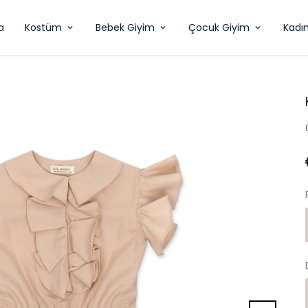
a
Kostüm
Bebek Giyim
Çocuk Giyim
Kadı