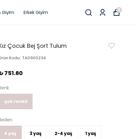
0
n Giyim
Erkek Giyim
Kız Çocuk Bej Şort Tulum
Ürün Kodu
:
TA0900234
₺ 751.60
Renk
çok renkli
Beden
4 yaş
3 yaş
2-4 yaş
1 yaş