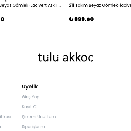
2'li Takım Beyaz Gömlek-Lacivert Askılı Şort
60
₺ 899.60
Üyelik
Giriş Yap
Kayıt Ol
itikası
Şifremi Unuttum
ı
Siparişlerim