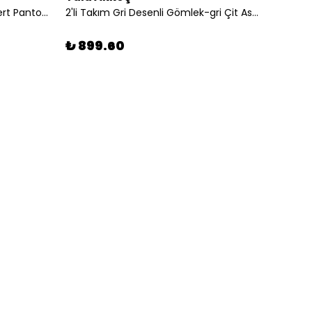
2'li Takım Beyaz Gömlek-lacivert Pantolon
2'li Takım Gri Desenli Gömlek-gri Çit Askılı Şort
₺ 899.60
₺ 89