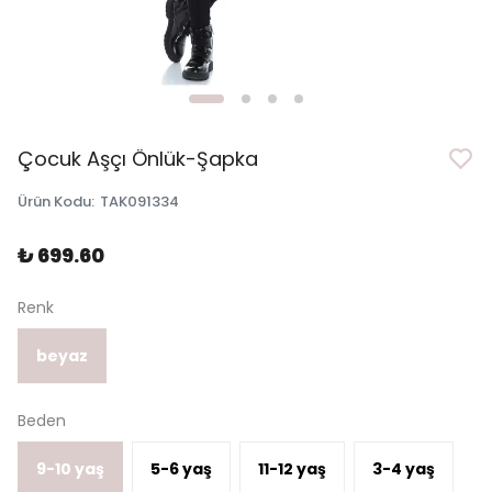
Çocuk Aşçı Önlük-Şapka
Ürün Kodu
:
TAK091334
₺ 699.60
Renk
beyaz
Beden
9-10 yaş
5-6 yaş
11-12 yaş
3-4 yaş