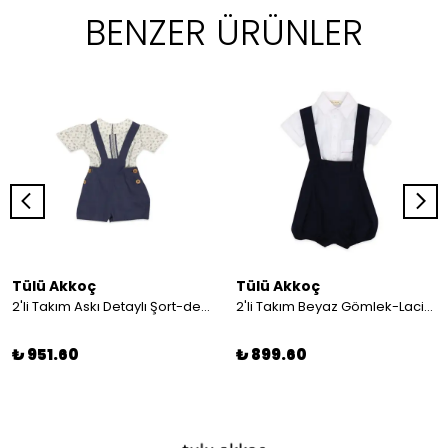
BENZER ÜRÜNLER
Tülü Akkoç
Tülü Akkoç
2'li Takım Askı Detaylı Şort-desenli Gömlek
2'li Takım Beyaz Gömlek-Lacivert Askılı Şort
₺ 951.60
₺ 899.60