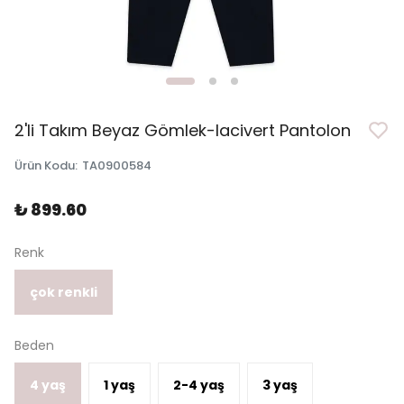
2'li Takım Beyaz Gömlek-lacivert Pantolon
Ürün Kodu
:
TA0900584
₺ 899.60
Renk
çok renkli
Beden
4 yaş
1 yaş
2-4 yaş
3 yaş