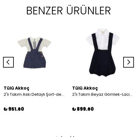
BENZER ÜRÜNLER
Tülü Akkoç
Tülü Akkoç
2'li Takım Askı Detaylı Şort-desenli Gömlek
2'li Takım Beyaz Gömlek-Lacivert Askılı Şort
₺ 951.60
₺ 899.60