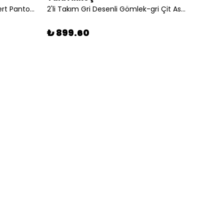
2'li Takım Beyaz Gömlek-lacivert Pantolon
2'li Takım Gri Desenli Gömlek-gri Çit Askılı Şort
₺ 899.60
₺ 89