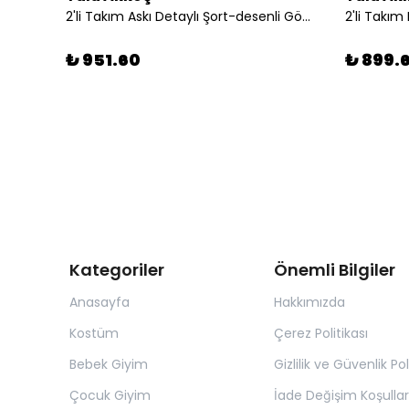
2'li Takım Askı Detaylı Şort-desenli Gömlek
₺ 951.60
₺ 899.
Kategoriler
Önemli Bilgiler
Anasayfa
Hakkımızda
Kostüm
Çerez Politikası
Bebek Giyim
Gizlilik ve Güvenlik Pol
Çocuk Giyim
İade Değişim Koşullar