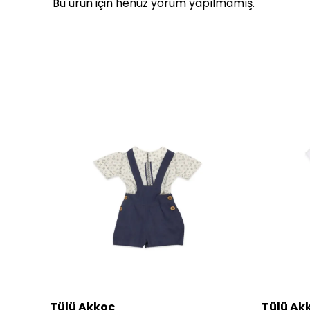
Bu ürün için henüz yorum yapılmamış.
Tülü Akkoç
Tülü Ak