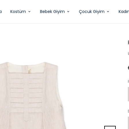
a
Kostüm
Bebek Giyim
Çocuk Giyim
Kadı