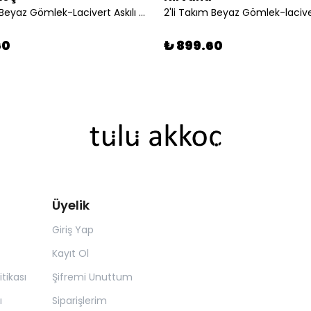
2'li Takım Beyaz Gömlek-Lacivert Askılı Şort
60
₺ 899.60
Üyelik
Giriş Yap
Kayıt Ol
itikası
Şifremi Unuttum
ı
Siparişlerim