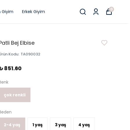
0
n Giyim
Erkek Giyim
Patli Bej Elbise
Ürün Kodu
:
TA090032
₺ 851.60
Renk
çok renkli
Beden
2-4 yaş
1 yaş
3 yaş
4 yaş