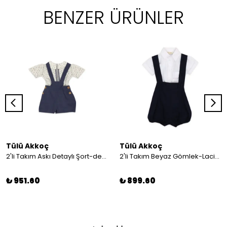
BENZER ÜRÜNLER
Tülü Akkoç
Tülü Akkoç
2'li Takım Askı Detaylı Şort-desenli Gömlek
2'li Takım Beyaz Gömlek-Lacivert Askılı Şort
₺ 951.60
₺ 899.60