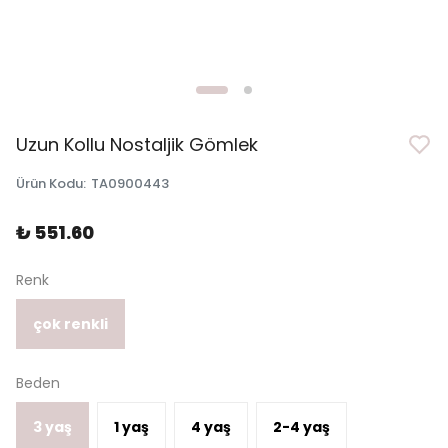
Uzun Kollu Nostaljik Gömlek
Ürün Kodu
:
TA0900443
₺ 551.60
Renk
çok renkli
Beden
3 yaş
1 yaş
4 yaş
2-4 yaş