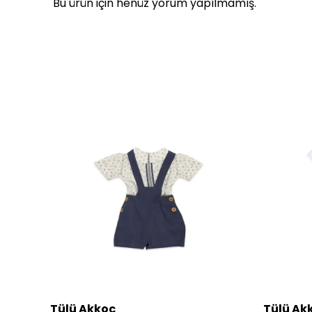
Bu ürün için henüz yorum yapılmamış.
Tülü Akkoç
Tülü Ak