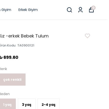
0
n Giyim
Erkek Giyim
Kız -erkek Bebek Tulum
Ürün Kodu
:
TA0900121
₺ 699.60
Renk
çok renkli
Beden
1 yaş
3 yaş
2-4 yaş