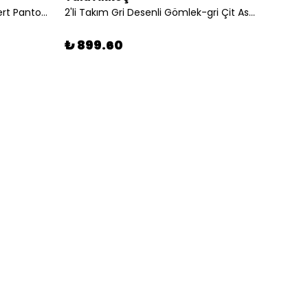
2'li Takım Beyaz Gömlek-lacivert Pantolon
2'li Takım Gri Desenli Gömlek-gri Çit Askılı Şort
₺ 899.60
₺ 89