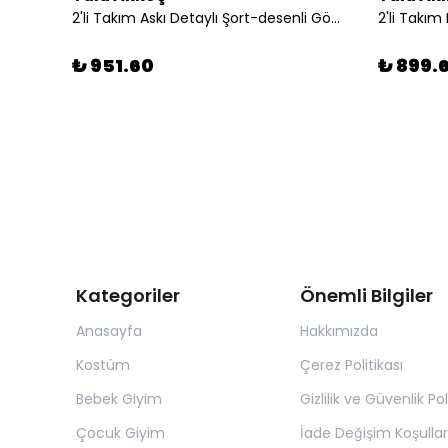
2'li Takım Askı Detaylı Şort-desenli Gömlek
₺ 951.60
₺ 899.
Kategoriler
Önemli Bilgiler
Anasayfa
Hakkımızda
Kostüm
Çerez Politikası
Bebek Giyim
Gizlilik ve Güvenlik Pol
Çocuk Giyim
İade Değişim Koşullar