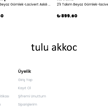
2'li Takım Beyaz Gömlek-Lacivert Askılı Şort
60
₺ 899.60
Üyelik
Giriş Yap
Kayıt Ol
itikası
Şifremi Unuttum
ı
Siparişlerim