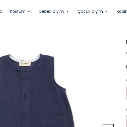
a
Kostüm
Bebek Giyim
Çocuk Giyim
Kadı