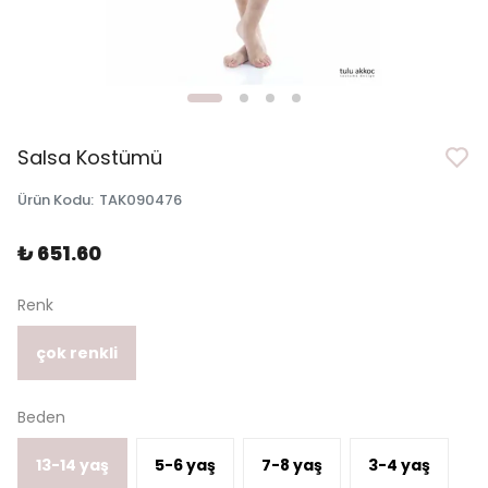
Salsa Kostümü
Ürün Kodu
:
TAK090476
₺ 651.60
Renk
çok renkli
Beden
13-14 yaş
5-6 yaş
7-8 yaş
3-4 yaş