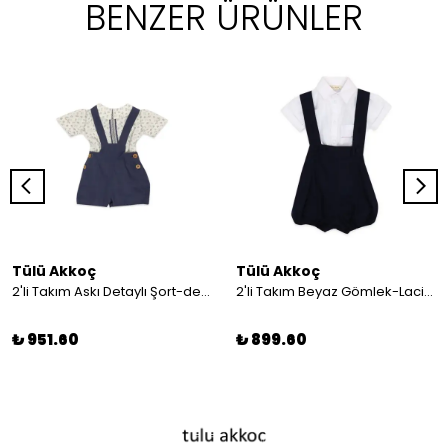
BENZER ÜRÜNLER
Tülü Akkoç
Tülü Akkoç
2'li Takım Askı Detaylı Şort-desenli Gömlek
2'li Takım Beyaz Gömlek-Lacivert Askılı Şort
₺ 951.60
₺ 899.60