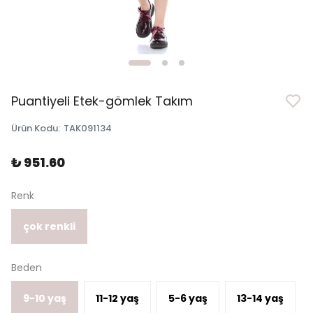
Puantiyeli Etek-gömlek Takım
Ürün Kodu
:
TAK091134
₺ 951.60
Renk
çok renkli
Beden
9-10 yaş
11-12 yaş
5-6 yaş
13-14 yaş