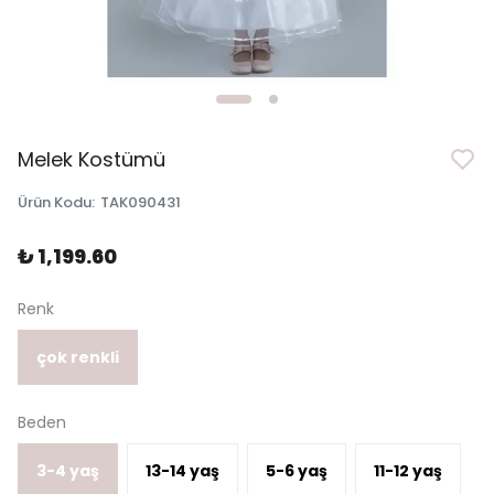
Melek Kostümü
Ürün Kodu
:
TAK090431
₺ 1,199.60
Renk
çok renkli
Beden
3-4 yaş
13-14 yaş
5-6 yaş
11-12 yaş