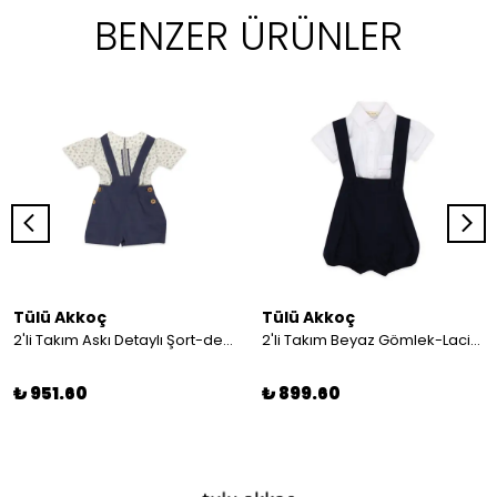
BENZER ÜRÜNLER
Tülü Akkoç
Tülü Akkoç
2'li Takım Askı Detaylı Şort-desenli Gömlek
2'li Takım Beyaz Gömlek-Lacivert Askılı Şort
₺ 951.60
₺ 899.60