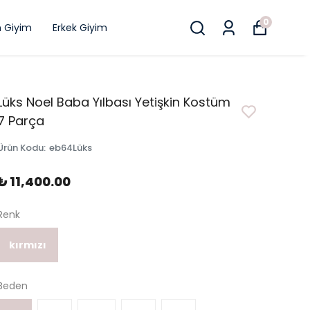
0
n Giyim
Erkek Giyim
Lüks Noel Baba Yılbası Yetişkin Kostüm
7 Parça
Ürün Kodu
:
eb64Lüks
₺ 11,400.00
Renk
kırmızı
Beden