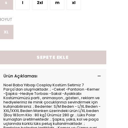
s
l
2xl
m
xl
BOYUT
XL
SEPETE EKLE
Ürün Açıklaması
Noel Baba Yılbaşı Cosplay Kostüm Setimiz 7
Parça'dan oluşmaktadır. ; -Ceket -Pantolon -Kemer
-Şapka -Hediye Torbası -Sakal -Ayakkabı
Kostümümüzü parti , animasyon , gösteri , reklam ve
hediyeleriniz ile minik çocuklarınızı sevindirmek için
kullanabilirsiniz. ; Bedenler: S/M Beden - L/XL Beden -
XXL/XXXL Beden Manken üzerindeki ürün L/XL beden
(Boy 183cm Kilo : 80 kg) Ürümüz 280 gr. ; Lüks Polar
kumaştan üretilmektedir. ; Şapka, yaka, kol ve paça
uçlarında kürklü lüks peluş kullanılmaktadır. ;
Pantolon belinden lastiklidir. ; Kemer ve Çizme suni