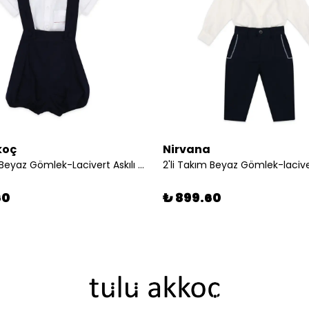
koç
Nirvana
2'li Takım Beyaz Gömlek-Lacivert Askılı Şort
60
₺ 899.60