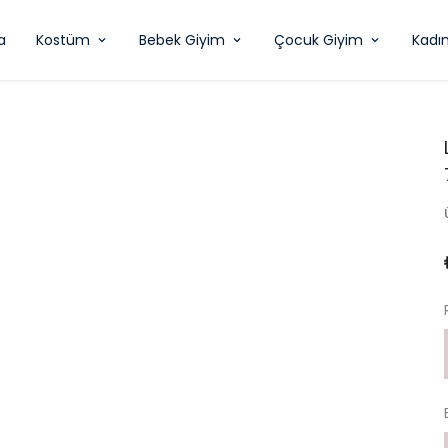
a
Kostüm
Bebek Giyim
Çocuk Giyim
Kadı