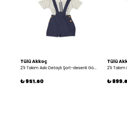
Tülü Akkoç
Tülü Ak
2'li Takım Askı Detaylı Şort-desenli Gömlek
₺ 951.60
₺ 899.