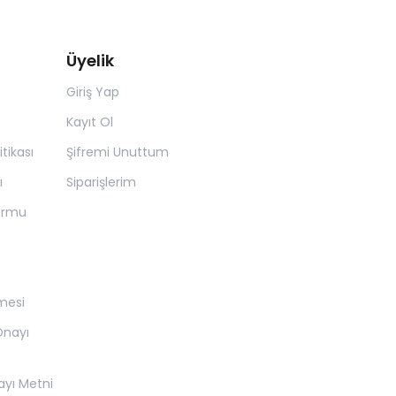
Üyelik
Giriş Yap
Kayıt Ol
itikası
Şifremi Unuttum
ı
Siparişlerim
Formu
̧mesi
 Onayı
nayı Metni