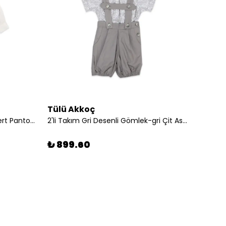
Tülü Akkoç
Tülü 
2'li Takım Beyaz Gömlek-lacivert Pantolon
2'li Takım Gri Desenli Gömlek-gri Çit Askılı Şort
₺ 899.60
₺ 89