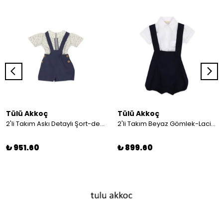
Tülü Akkoç
Tülü Akkoç
2'li Takım Askı Detaylı Şort-desenli Gömlek
2'li Takım Beyaz Gömlek-Lacivert Askılı Şort
₺ 951.60
₺ 899.60