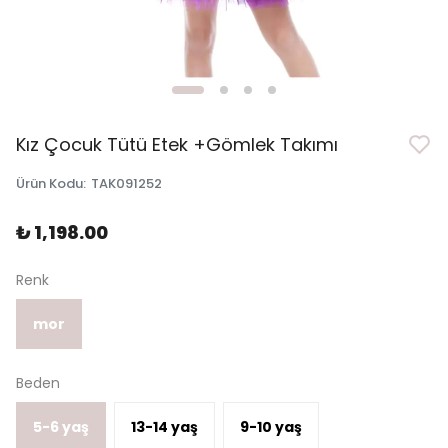
Kız Çocuk Tütü Etek +Gömlek Takımı
Ürün Kodu
:
TAK091252
₺ 1,198.00
Renk
mor
Beden
5-6 yaş
13-14 yaş
9-10 yaş