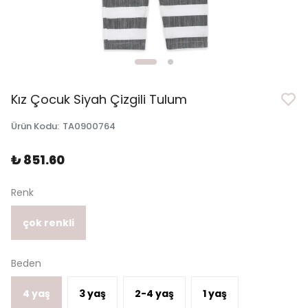
Kız Çocuk Siyah Çizgili Tulum
Ürün Kodu
:
TA0900764
₺ 851.60
Renk
çok renkli
Beden
4 yaş
3 yaş
2-4 yaş
1 yaş