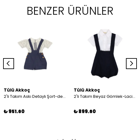
BENZER ÜRÜNLER
Tülü Akkoç
Tülü Akkoç
2'li Takım Askı Detaylı Şort-desenli Gömlek
2'li Takım Beyaz Gömlek-Lacivert Askılı Şort
₺ 951.60
₺ 899.60