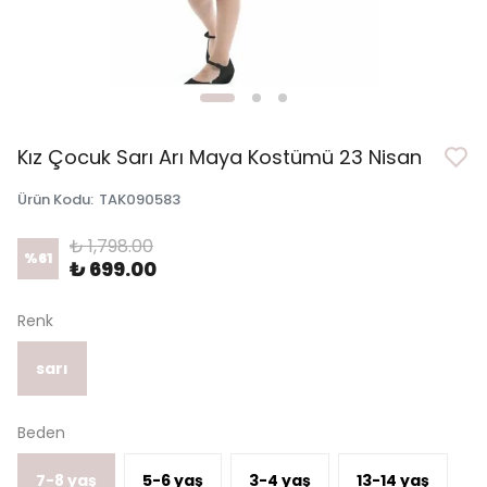
Kız Çocuk Sarı Arı Maya Kostümü 23 Nisan
Ürün Kodu
:
TAK090583
₺ 1,798.00
%
61
₺ 699.00
Renk
sarı
Beden
7-8 yaş
5-6 yaş
3-4 yaş
13-14 yaş