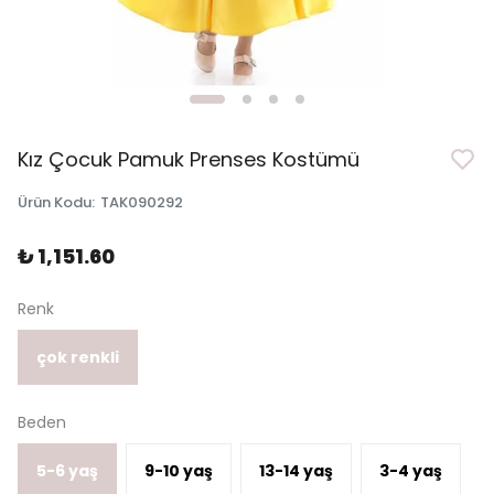
Kız Çocuk Pamuk Prenses Kostümü
Ürün Kodu
:
TAK090292
₺ 1,151.60
Renk
çok renkli
Beden
5-6 yaş
9-10 yaş
13-14 yaş
3-4 yaş