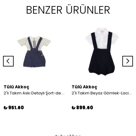
BENZER ÜRÜNLER
Tülü Akkoç
Tülü Akkoç
2'li Takım Askı Detaylı Şort-desenli Gömlek
2'li Takım Beyaz Gömlek-Lacivert Askılı Şort
₺ 951.60
₺ 899.60