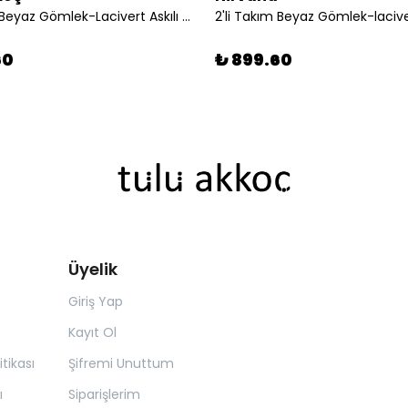
2'li Takım Beyaz Gömlek-Lacivert Askılı Şort
60
₺ 899.60
Üyelik
Giriş Yap
Kayıt Ol
itikası
Şifremi Unuttum
ı
Siparişlerim