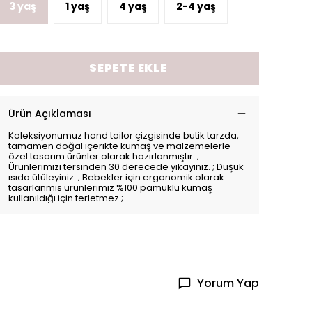
3 yaş
1 yaş
4 yaş
2-4 yaş
SEPETE EKLE
Ürün Açıklaması
Koleksiyonumuz hand tailor çizgisinde butik tarzda,
tamamen doğal içerikte kumaş ve malzemelerle
özel tasarım ürünler olarak hazırlanmıştır. ;
Ürünlerimizi tersinden 30 derecede yıkayınız. ; Düşük
ısıda ütüleyiniz. ; Bebekler için ergonomik olarak
tasarlanmıs ürünlerimiz %100 pamuklu kumaş
kullanıldığı için terletmez.;
Yorum Yap