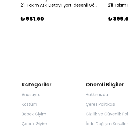
2'li Takım Askı Detaylı Şort-desenli Gömlek
₺ 951.60
₺ 899.
Kategoriler
Önemli Bilgiler
Anasayfa
Hakkımızda
Kostüm
Çerez Politikası
Bebek Giyim
Gizlilik ve Güvenlik Pol
Çocuk Giyim
İade Değişim Koşullar