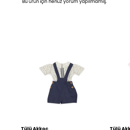
Bu ürün için henüz yorum yapılmamış.
Tülü Akkoç
Tülü Ak