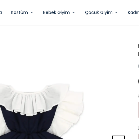
a
Kostüm
Bebek Giyim
Çocuk Giyim
Kadı