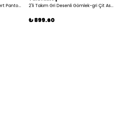
2'li Takım Beyaz Gömlek-lacivert Pantolon
2'li Takım Gri Desenli Gömlek-gri Çit Askılı Şort
₺ 899.60
₺ 89