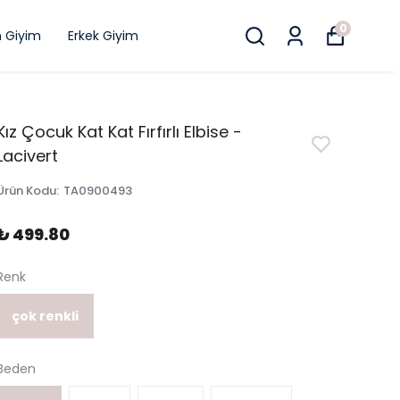
0
n Giyim
Erkek Giyim
Kız Çocuk Kat Kat Fırfırlı Elbise -
Lacivert
Ürün Kodu
:
TA0900493
₺ 499.80
Renk
çok renkli
Beden