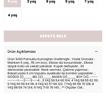
8 yaş
3 yaş
6 yaş
5 yaş
7 yaş
4 yaş
SEPETE EKLE
Ürün Açıklaması
Ürün %100 Pamuklu Kumaştan Üretilmiştir.; Yazlık Üründür.;
Manken 5 yaş , 115 cm boy.; Elbise diz boyundadır.; Elbise
düşük kollu ve ceket yakalıdır. Kuşak detaylıdır.; 30
derecede yıkanabilir. Renk vermez. Çekme yapmaz.;
Babet yada 3 cm topuklu ayakkabı ile kombin yapılabilir.; ;
GÖĞÜS (1)____ BEL (2)____ BASEN (3)____ BOY (4); ; ----
------1---2---3---4; ; 3 YAŞ 56 54 60 104; 4 YAŞ 58 55 62 110;
5 YAŞ 60 56 64 116; 6 YAŞ 62 57 66 122; 7 YAŞ 65 58 70 128; 8
YAŞ 68 59 74 134; 9 YAŞ 71 61 76 140; ; ** Ölçüler CM; ;