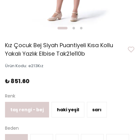
Kız Çocuk Bej Siyah Puantiyeli Kısa Kollu
Yakalı Yazlık Elbise Tak21e110b
Ürün Kodu
:
e213Kız
₺ 851.60
Renk
taş rengi - bej
haki yeşil
sarı
Beden