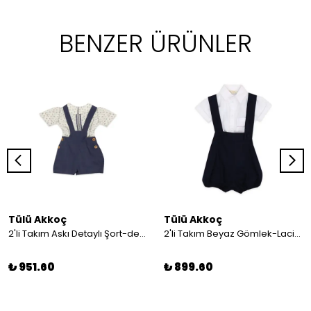
BENZER ÜRÜNLER
Tülü Akkoç
Tülü Akkoç
2'li Takım Askı Detaylı Şort-desenli Gömlek
2'li Takım Beyaz Gömlek-Lacivert Askılı Şort
₺ 951.60
₺ 899.60