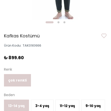
Kafkas Kostümü
Ürün Kodu
:
TAK090666
₺ 899.60
Renk
çok renkli
Beden
13-14 yaş
3-4 yaş
11-12 yaş
9-10 yaş