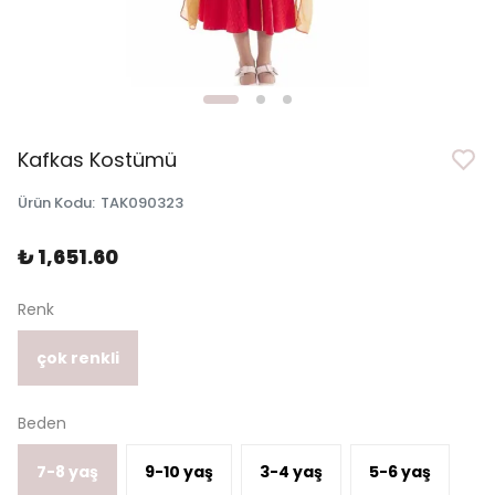
Kafkas Kostümü
Ürün Kodu
:
TAK090323
₺ 1,651.60
Renk
çok renkli
Beden
7-8 yaş
9-10 yaş
3-4 yaş
5-6 yaş