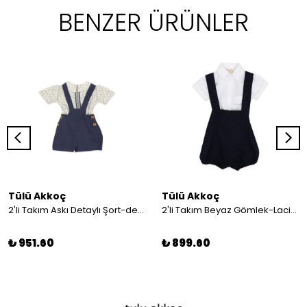
BENZER ÜRÜNLER
Tülü Akkoç
Tülü Akkoç
2'li Takım Askı Detaylı Şort-desenli Gömlek
2'li Takım Beyaz Gömlek-Lacivert Askılı Şort
₺ 951.60
₺ 899.60