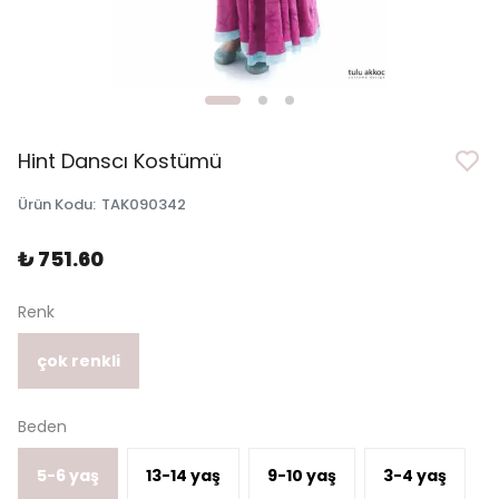
Hint Danscı Kostümü
Ürün Kodu
:
TAK090342
₺ 751.60
Renk
çok renkli
Beden
5-6 yaş
13-14 yaş
9-10 yaş
3-4 yaş