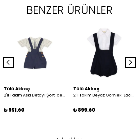
BENZER ÜRÜNLER
Tülü Akkoç
Tülü Akkoç
2'li Takım Askı Detaylı Şort-desenli Gömlek
2'li Takım Beyaz Gömlek-Lacivert Askılı Şort
₺ 951.60
₺ 899.60