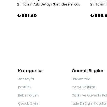
2'li Takım Askı Detaylı Şort-desenli Gömlek
₺ 951.60
₺ 899.
Kategoriler
Önemli Bilgiler
Anasayfa
Hakkımızda
Kostüm
Çerez Politikası
Bebek Giyim
Gizlilik ve Güvenlik Pol
Çocuk Giyim
İade Değişim Koşullar