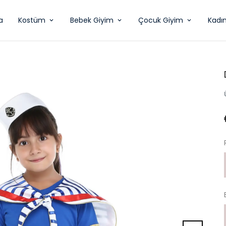
a
Kostüm
Bebek Giyim
Çocuk Giyim
Kadı