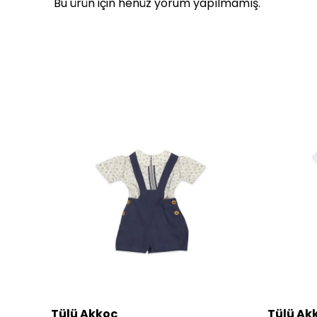
Bu ürün için henüz yorum yapılmamış.
Tülü Akkoç
Tülü Ak