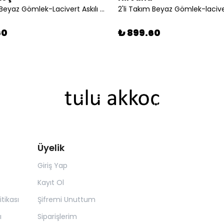
2'li Takım Beyaz Gömlek-Lacivert Askılı Şort
60
₺ 899.60
Üyelik
Giriş Yap
Kayıt Ol
itikası
Şifremi Unuttum
ı
Siparişlerim