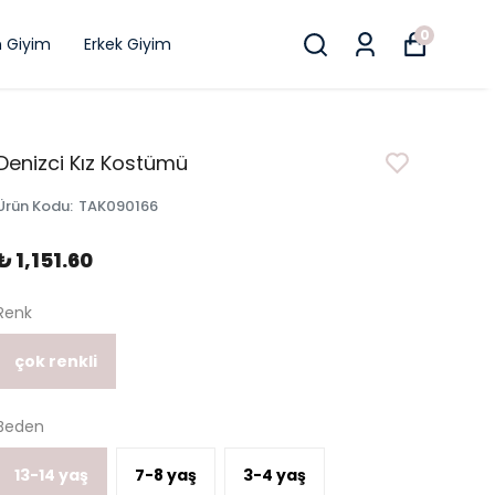
0
n Giyim
Erkek Giyim
Denizci Kız Kostümü
Ürün Kodu
:
TAK090166
₺ 1,151.60
Renk
çok renkli
Beden
13-14 yaş
7-8 yaş
3-4 yaş