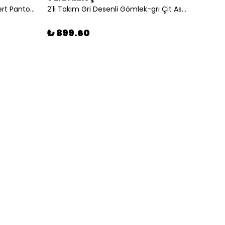
2'li Takım Beyaz Gömlek-lacivert Pantolon
2'li Takım Gri Desenli Gömlek-gri Çit Askılı Şort
₺ 899.60
₺ 89