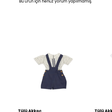
Bu ürün için henüz yorum yapılmamış.
Tülü Akkoç
Tülü Ak