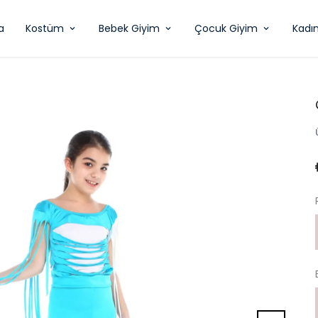
a
Kostüm
Bebek Giyim
Çocuk Giyim
Kadı