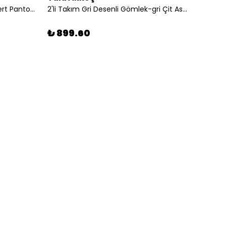
2'li Takım Beyaz Gömlek-lacivert Pantolon
2'li Takım Gri Desenli Gömlek-gri Çit Askılı Şort
₺ 899.60
₺ 89