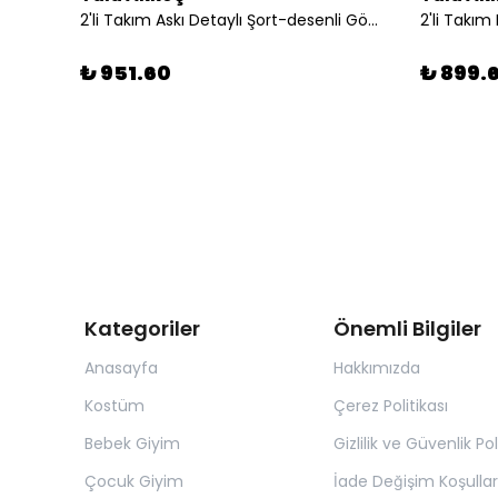
2'li Takım Askı Detaylı Şort-desenli Gömlek
₺ 951.60
₺ 899.
Kategoriler
Önemli Bilgiler
Anasayfa
Hakkımızda
Kostüm
Çerez Politikası
Bebek Giyim
Gizlilik ve Güvenlik Pol
Çocuk Giyim
İade Değişim Koşullar