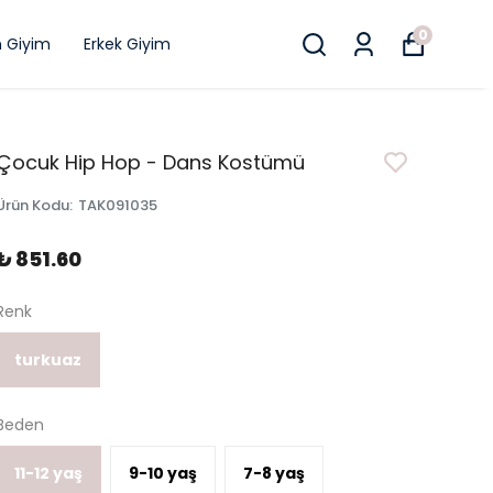
0
n Giyim
Erkek Giyim
Çocuk Hip Hop - Dans Kostümü
Ürün Kodu
:
TAK091035
₺ 851.60
Renk
turkuaz
Beden
11-12 yaş
9-10 yaş
7-8 yaş