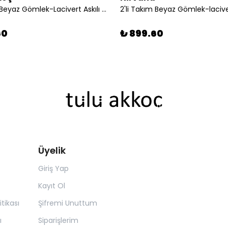
2'li Takım Beyaz Gömlek-Lacivert Askılı Şort
60
₺ 899.60
Üyelik
Giriş Yap
Kayıt Ol
itikası
Şifremi Unuttum
ı
Siparişlerim