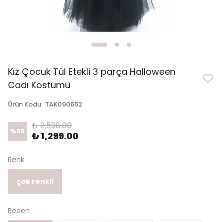
Kız Çocuk Tül Etekli 3 parça Halloween
Cadı Kostümü
Ürün Kodu
:
TAK090652
₺ 2,598.00
%
50
₺ 1,299.00
Renk
çok renkli
Beden