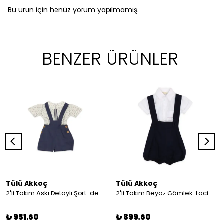
Bu ürün için henüz yorum yapılmamış.
BENZER ÜRÜNLER
Tülü Akkoç
Tülü Akkoç
2'li Takım Askı Detaylı Şort-desenli Gömlek
2'li Takım Beyaz Gömlek-Lacivert Askılı Şort
₺ 951.60
₺ 899.60