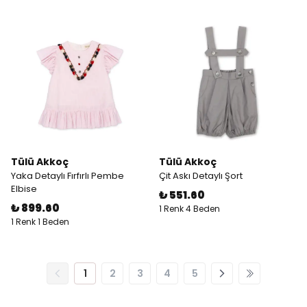
Tülü Akkoç
Tülü Akkoç
Yaka Detaylı Fırfırlı Pembe
Çit Askı Detaylı Şort
Elbise
₺ 551.60
₺ 899.60
1 Renk 4 Beden
1 Renk 1 Beden
1
2
3
4
5