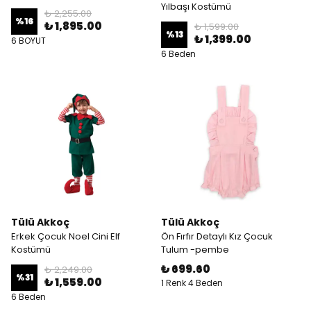
Yılbaşı Kostümü
₺ 2,255.00
%
16
₺ 1,895.00
₺ 1,599.00
%
13
₺ 1,399.00
6 BOYUT
6 Beden
Tülü Akkoç
Tülü Akkoç
Erkek Çocuk Noel Cini Elf
Ön Fırfır Detaylı Kız Çocuk
Kostümü
Tulum -pembe
₺ 699.60
₺ 2,249.00
%
31
₺ 1,559.00
1 Renk 4 Beden
6 Beden