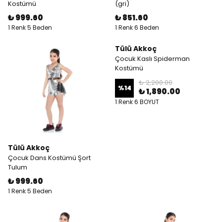
Kostümü
(gri)
₺ 999.60
₺ 851.60
1 Renk 5 Beden
1 Renk 6 Beden
Tülü Akkoç
Çocuk Kaslı Spiderman
Kostümü
₺ 2,200.00
%
14
₺ 1,890.00
1 Renk 6 BOYUT
Tülü Akkoç
Çocuk Dans Kostümü Şort
Tulum
₺ 999.60
1 Renk 5 Beden