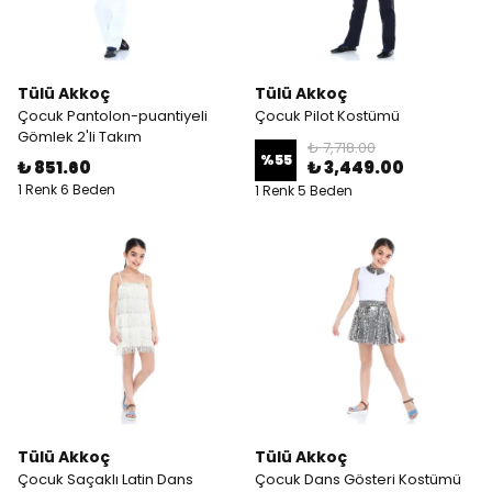
Tülü Akkoç
Tülü Akkoç
Çocuk Pantolon-puantiyeli
Çocuk Pilot Kostümü
Gömlek 2'li Takım
₺ 7,718.00
%
55
₺ 851.60
₺ 3,449.00
1 Renk 6 Beden
1 Renk 5 Beden
Tülü Akkoç
Tülü Akkoç
Çocuk Saçaklı Latin Dans
Çocuk Dans Gösteri Kostümü